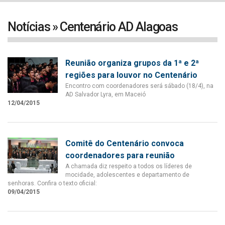
navigat
Notícias » Centenário AD Alagoas
Reunião organiza grupos da 1ª e 2ª
regiões para louvor no Centenário
Encontro com coordenadores será sábado (18/4), na
AD Salvador Lyra, em Maceió
12/04/2015
Comitê do Centenário convoca
coordenadores para reunião
A chamada diz respeito a todos os líderes de
mocidade, adolescentes e departamento de
senhoras. Confira o texto oficial:
09/04/2015