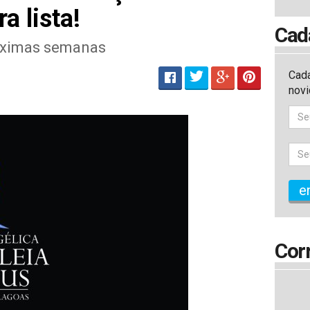
a lista!
Cad
róximas semanas
Cada
nov
e
Cor