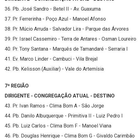
36. Pb. José Sandro - Betel II - Av. Guaxuma
37. Pr. Ferrerinha - Poço Azul - Manoel Afonso
38. Pr. Múcio Arruda - Salvador Lira - Parque das Árvores
39. Pr. Israel Cassemiro - Terra de Antares - Osman Loureiro
40. Pr. Tony Santana - Marquês de Tamandaré - Serraria I
41. Ev. Marco Linder - Cambuci - Vila Brejal
42. Pb. Kelisson (Auxiliar) - Vale do Artemísia
7ª REGIÃO
DIRIGENTE - CONGREGAÇÃO ATUAL - DESTINO
43. Pr. Ivan Ramos - Clima Bom A - São Jorge
44. Pb. Danilo Albuquerque - Primitiva II - Luiz Pedro I
45. Pb. Luiz Carlos - Clima Bom F - Manoel Viana
46. Pb. Douglas Henrique - Clima Bom G - Givaldo Carimbão