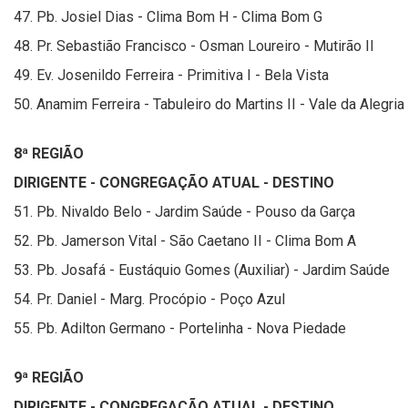
47. Pb. Josiel Dias - Clima Bom H - Clima Bom G
48. Pr. Sebastião Francisco - Osman Loureiro - Mutirão II
49. Ev. Josenildo Ferreira - Primitiva I - Bela Vista
50. Anamim Ferreira - Tabuleiro do Martins II - Vale da Alegria
8ª REGIÃO
DIRIGENTE - CONGREGAÇÃO ATUAL - DESTINO
51. Pb. Nivaldo Belo - Jardim Saúde - Pouso da Garça
52. Pb. Jamerson Vital - São Caetano II - Clima Bom A
53. Pb. Josafá - Eustáquio Gomes (Auxiliar) - Jardim Saúde
54. Pr. Daniel - Marg. Procópio - Poço Azul
55. Pb. Adilton Germano - Portelinha - Nova Piedade
9ª REGIÃO
DIRIGENTE - CONGREGAÇÃO ATUAL - DESTINO