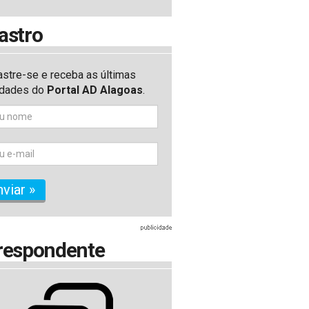
astro
stre-se e receba as últimas
idades do
Portal AD Alagoas
.
nviar »
respondente