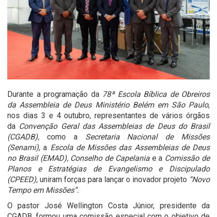
Durante a programação da
78ª Escola Bíblica de Obreiros
da Assembleia de Deus Ministério Belém em São Paulo
,
nos dias 3 e 4 outubro, representantes de vários órgãos
da
Convenção Geral das Assembleias de Deus do Brasil
(CGADB),
como a
Secretaria Nacional de Missões
(Senami)
, a
Escola de Missões das Assembleias de Deus
no Brasil (EMAD),
Conselho de Capelania
e a
Comissão de
Planos e Estratégias de Evangelismo e Discipulado
(CPEED)
, uniram forças para lançar o inovador projeto
“Novo
Tempo em Missões”.
O pastor José Wellington Costa Júnior, presidente da
CGADB, formou uma comissão especial com o objetivo de