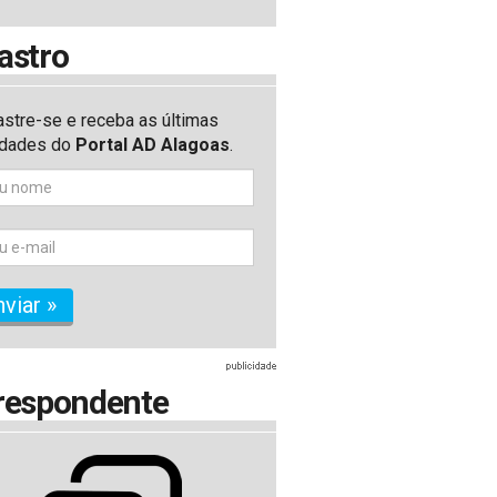
astro
stre-se e receba as últimas
idades do
Portal AD Alagoas
.
nviar »
respondente