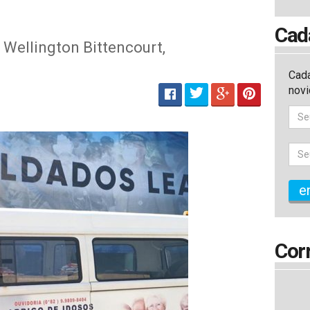
Cad
 Wellington Bittencourt,
Cada
nov
e
Cor