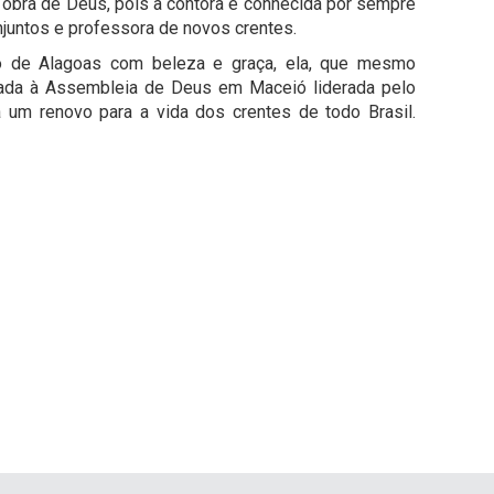
à obra de Deus, pois a contora é conhecida por sempre
njuntos e professora de novos crentes.
do de Alagoas com beleza e graça, ela, que mesmo
ada à Assembleia de Deus em Maceió liderada pelo
 um renovo para a vida dos crentes de todo Brasil.