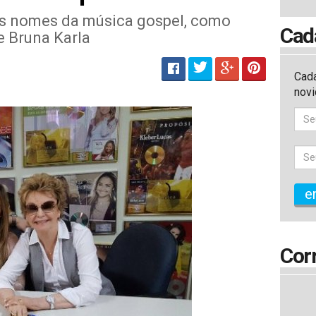
es nomes da música gospel, como
Cad
e Bruna Karla
Cada
nov
e
Cor