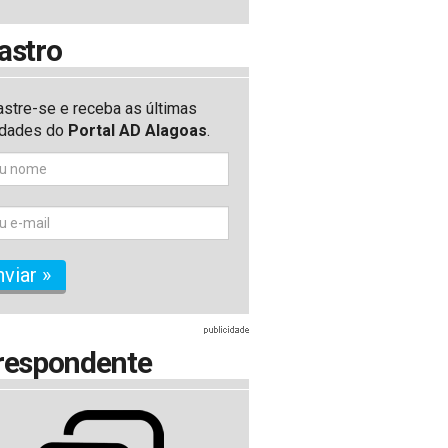
astro
stre-se e receba as últimas
idades do
Portal AD Alagoas
.
nviar »
respondente