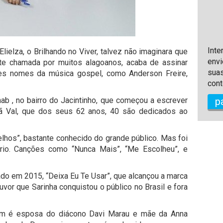
Inte
lielza, o Brilhando no Viver, talvez não imaginara que
envi
nte chamada por muitos alagoanos, acaba de assinar
suas
des nomes da música gospel, como Anderson Freire,
cont
p
hab , no bairro do Jacintinho, que começou a escrever
mã Val, que dos seus 62 anos, 40 são dedicados ao
elhos”, bastante conhecido do grande público. Mas foi
io. Canções como “Nunca Mais”, “Me Escolheu”, e
ado em 2015, “Deixa Eu Te Usar”, que alcançou a marca
vor que Sarinha conquistou o público no Brasil e fora
bém é esposa do diácono Davi Marau e mãe da Anna