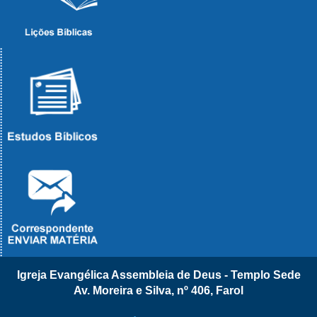
Igreja Evangélica Assembleia de Deus - Templo Sede
Av. Moreira e Silva, nº 406, Farol