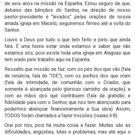
de seis anos na missão na Espanha. Estou seguro de que,
debaixo das bênçãos do Senhor, na direção de nosso
pastor-presidente e “levados” pelas orações de nossa
amada igreja em Maceió, seguiremos firmes até a volta do
Senhor.
Louvo a Deus por tudo o que tem feito e pelo que ainda
fará. É uma honra estar onde estamos e saber que não
estamos sós, pois existe toda uma igreja em Alagoas que
tem orado pelo trabalho aqui na Espanha.
Ressalto que missão se faz: com os pés dos que vão (fala
de renúncia, fala do “IDE”); com os joelhos dos que oram
(fala de intimidade, de comunhão com o Criador, que
somente é alcançada pelo glorioso caminho da oração); e
com as mãos dos que contribuem (fala de gratidão e
fidelidade para com o Senhor, que nos tem abençoado para
podermos abençoar financeiramente a Sua obra). Assim,
TODOS foram chamados a fazer missões (Isaías 6:8).
Orai por nós, pois há muita coisa a fazer. Muitas são as
dificuldades, angústias, lutas e problemas, mas até aqui o