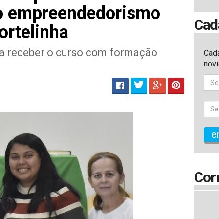
a o empreendedorismo
Cad
ortelinha
s a receber o curso com formação
Cada
nov
e
Cor