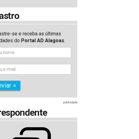
astro
stre-se e receba as últimas
idades do
Portal AD Alagoas
.
nviar »
respondente